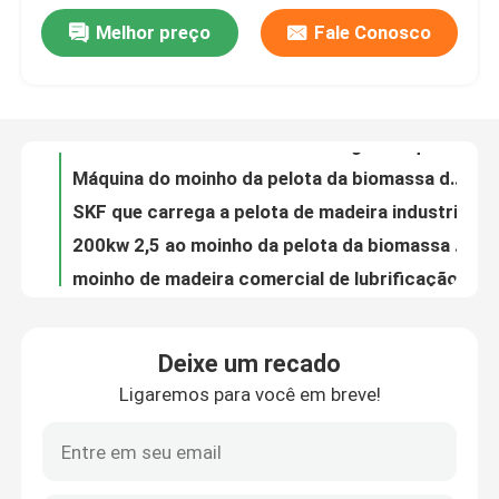
Melhor preço
Fale Conosco
Pelota da alfafa da biomassa da grama que faz o moinho NSK da pelota da casca do arroz da máquina que carrega 678
Quem Somos
Máquina do moinho da pelota da biomassa da haste 2t/H do algodão de EFB para 132kw de madeira
SKF que carrega a pelota de madeira industrial da máquina MZHL508 do moinho da pelota da biomassa 1.5ton/Hr
Fábrica
200kw 2,5 ao moinho da pelota da biomassa 3ton/Hr faz à máquina Ring Die Pellet Mill pequeno
moinho de madeira comercial de lubrificação automático da pelota da máquina do moinho da pelota da biomassa 3t/H
2 máquina do moinho da pelota da biomassa dos rolos 1tph
Controle de Qualidade
moinho horizontal da pelota da casca do arroz do fabricante 110kw EFB da pelota da biomassa 1t/H
máquina de madeira do moinho da pelota da alimentação animal do moinho 6mm da pelota da biomassa de 3t/Hour 200kw
Fale Conosco
linha de produção 5mm de madeira fatura de madeira da pelota de 5to 6t/Hr 4mm da pelota de combustível do moinho completo da pelota
linha de produção de madeira pelota da pelota 1.5tph de 6mm de combustível da biomassa de 10t/H que faz a máquina
notícias
Deixe um recado
5 a 6TPH 5mm Straw Biomass Pellet Production Line para a pelota do desperdício da agricultura
Ligaremos para você em breve!
2 à 3TH linha de produção de madeira moinho de madeira da pelota da pelota da biomassa de 5mm
Todos os casos
0,8 à máquina de madeira pequena 4Cr13 Ring Die Pellet Mill da pelota 1TPH
linha de produção de madeira moinho de madeira da pelota de 132kw 2ton/H da pelota da biomassa de 508mm
Pedir um orçamento