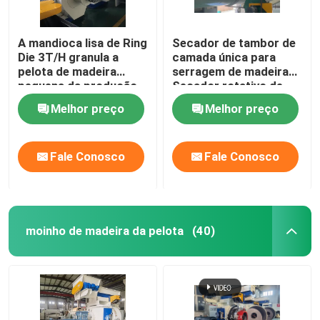
Equipamento de transporte
A mandioca lisa de Ring
Secador de tambor de
Die 3T/H granula a
camada única para
pelota de madeira
serragem de madeira
Moinho de rações para animais
pequena da produção
Secador rotativo de
que faz a máquina
lama 5t/h
Melhor preço
Melhor preço
Escudo do rolo da máquina da pelota
Fale Conosco
Fale Conosco
Máquina do moinho de martelo
Máquina de pellets de madeira de biomassa
moinho de madeira da pelota
(40)
Silos de armazenamento de grãos