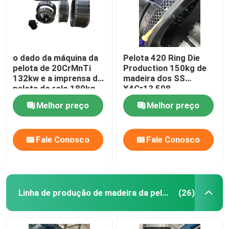
o dado da máquina da
Pelota 420 Ring Die
pelota de 20CrMnTi
Production 150kg de
132kw e a imprensa da
madeira dos SS
pelota do rolo 180kg
X4Cr13 508
morrem grupo
Melhor preço
Melhor preço
Fale Conosco
Fale Conosco
Linha de produção de madeira da pelota
(26)