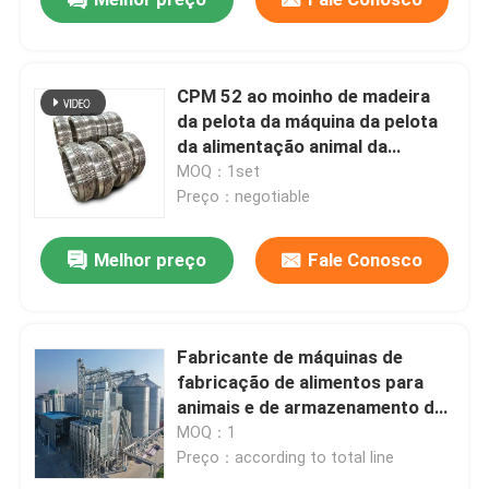
CPM 52 ao moinho de madeira
da pelota da máquina da pelota
da alimentação animal da
madeira do fabricante do dado
MOQ：1set
da pelota 60HRC
Preço：negotiable
Melhor preço
Fale Conosco
Casa
Fabricante de máquinas de
fabricação de alimentos para
animais e de armazenamento de
Produtos
grãos
MOQ：1
Preço：according to total line
Vídeos