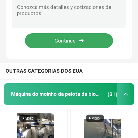
da máquina de madeira industrial da pelota da biomassa de 800kg/H 1000kg/H moinho completo da pelota
4mm 2t/Hr à linha de produção de madeira pelota da pelota 3t/Hr da alfafa que faz a máquina
Máquina do moinho da pelota da biomassa
linha de produção de madeira completa da pelota 5tph
linha de madeira pelota da pelota da biomassa de 3t/H 6t/H da serragem que faz a máquina
moinho de madeira da pelota
1,5 automáticos ao moinho de madeira elétrico da pelota de Machaine da pelota de madeira da biomassa 2T/H
1th linha de produção de madeira da pelota
Moinho da pelota de RDF
OUTRAS CATEGORIAS DOS EUA
O moinho da pelota morre
Máquina do moinho da pelota da biomassa
(31)
Linha de produção de madeira da pelota
Peças sobresselentes da imprensa da pelota
Triturador de madeira a partir de biomassa