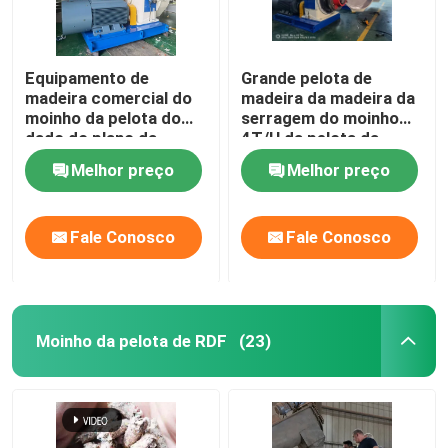
Equipamento de
Grande pelota de
madeira comercial do
madeira da madeira da
moinho da pelota do
serragem do moinho
dado do plano da
4T/H da pelota da
máquina 650mm da
capacidade 200kw que
Melhor preço
Melhor preço
pelota do CPM 3T/H
faz a máquina do
moinho
Fale Conosco
Fale Conosco
Moinho da pelota de RDF
(23)