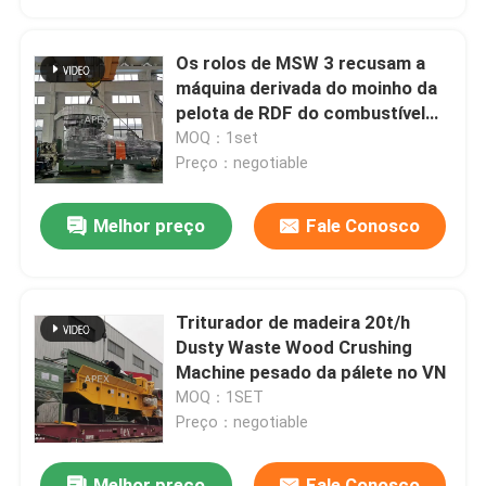
Os rolos de MSW 3 recusam a
máquina derivada do moinho da
pelota de RDF do combustível
biológico nenhum rolamento de
MOQ：1set
rolo.
Preço：negotiable
Melhor preço
Fale Conosco
Triturador de madeira 20t/h
Dusty Waste Wood Crushing
Machine pesado da pálete no VN
MOQ：1SET
Preço：negotiable
Melhor preço
Fale Conosco