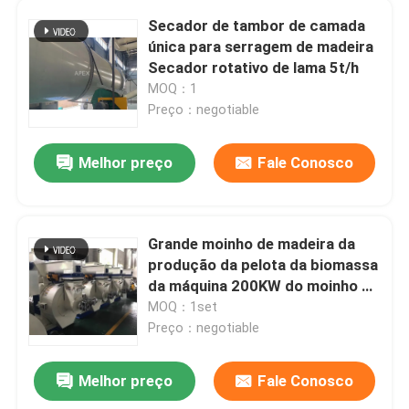
Secador de tambor de camada
única para serragem de madeira
Secador rotativo de lama 5t/h
MOQ：1
Preço：negotiable
Melhor preço
Fale Conosco
Grande moinho de madeira da
produção da pelota da biomassa
da máquina 200KW do moinho da
pelota 3t/h
MOQ：1set
Preço：negotiable
Melhor preço
Fale Conosco