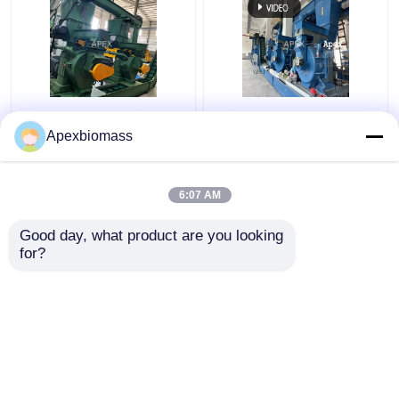
Linha de produção de
Não existem polvos de
madeira moinho da
alto nível 10T/H
Apexbiomass
pelota da agricultura
Plantas de produção
8.5mm da pelota da
de pellets de madeira
haste para Straw
de biomassa com piso
6:07 AM
Melhor preço
Melhor preço
Sunflower Cotton
móvel
Good day, what product are you looking 
for?
Fale Conosco
Fale Conosco
Veja mais
Casa
Mapa do Site
Fale Conosco
Desktop Site