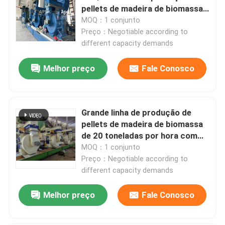
pellets de madeira de biomassa
com piso móvel
MOQ：1 conjunto
Preço：Negotiable according to
different capacity demands
Melhor preço
Fale Conosco
Grande linha de produção de
pellets de madeira de biomassa
de 20 toneladas por hora com
design de primeira classe sem
MOQ：1 conjunto
poeira
Preço：Negotiable according to
different capacity demands
Melhor preço
Fale Conosco