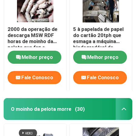
2000 da operação de
5 à papelada de papel
descarga MSW RDF
do cartão 20tph que
horas de moinho da
esmaga a máquina
pelota que faz a
biodegradável da
máquina 7.5kw
retalhadora da máquina
Melhor preço
Melhor preço
Fale Conosco
Fale Conosco
O moinho da pelota morre
(30)