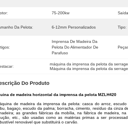
otor:
75-200kw
Saída
amanho Da Pelota:
6-12mm Personalizados
Tipo:
Imprensa De Madeira Da 
tigos:
Pelota Do Alimentador De 
Peças
Parafuso
máquina da imprensa da pelota da serrag
estacar:
Máquina da imprensa da pelota da serra
escrição Do Produto
uina de madeira horizontal da imprensa da pelota MZLH420
áquina de madeira da imprensa da pelota: casca do arroz, escud
u, bagaço, escudo da palma; borracha, cimento, resíduo da cinza de
adeira; as grandes fábricas da mobília, na fábrica de madeira, n
dução, etc., são usadas como as matérias primas a ser processa
ustível renovável que substituirá o carvão.