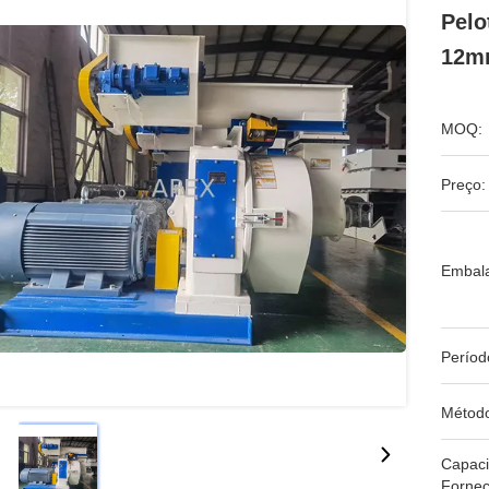
Pelo
12mm
MOQ:
Preço:
Embal
Períod
Métod
Capac
Fornec