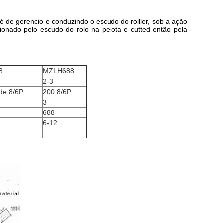
é de gerencio e conduzindo o escudo do rolller, sob a ação
ionado pelo escudo do rolo na pelota e cutted então pela
8
MZLH688
2-3
de 8/6P
200 8/6P
3
688
6-12