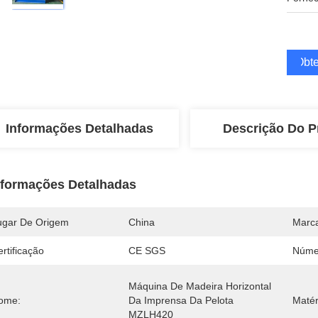
Obte
Informações Detalhadas
Descrição Do P
nformações Detalhadas
ugar De Origem
China
Marc
rtificação
CE SGS
Núme
Máquina De Madeira Horizontal 
ome:
Da Imprensa Da Pelota 
Matér
MZLH420