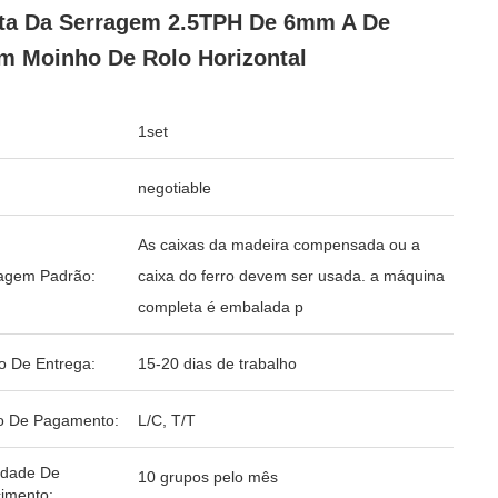
ta Da Serragem 2.5TPH De 6mm A De
 Moinho De Rolo Horizontal
1set
negotiable
As caixas da madeira compensada ou a
agem Padrão:
caixa do ferro devem ser usada. a máquina
completa é embalada p
o De Entrega:
15-20 dias de trabalho
o De Pagamento:
L/C, T/T
idade De
10 grupos pelo mês
imento: