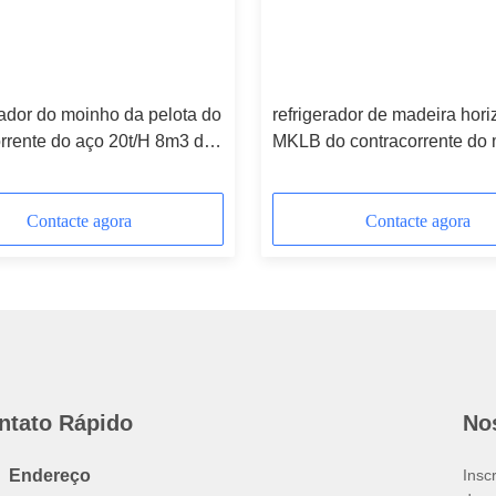
ador do moinho da pelota do
refrigerador de madeira hori
rrente do aço 20t/H 8m3 dos
MKLB do contracorrente do
a linha da pelota da
3ton/H da pelota 1.5m3
ação
Contacte agora
Contacte agora
ntato Rápido
No
Endereço
Insc