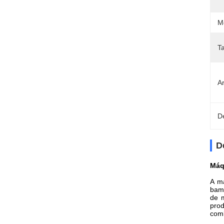
M
T
Ar
D
D
Máq
A m
bamb
de m
pro
comb