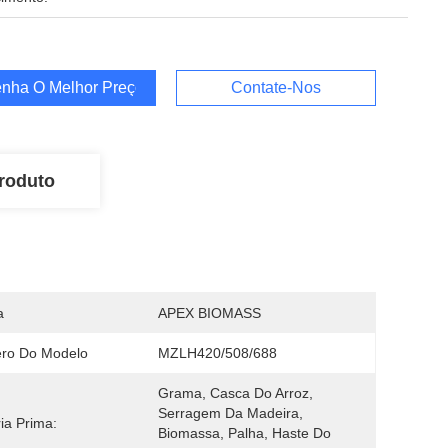
nha O Melhor Preço
Contate-Nos
roduto
a
APEX BIOMASS
ro Do Modelo
MZLH420/508/688
Grama, Casca Do Arroz, 
Serragem Da Madeira, 
ia Prima:
Biomassa, Palha, Haste Do 