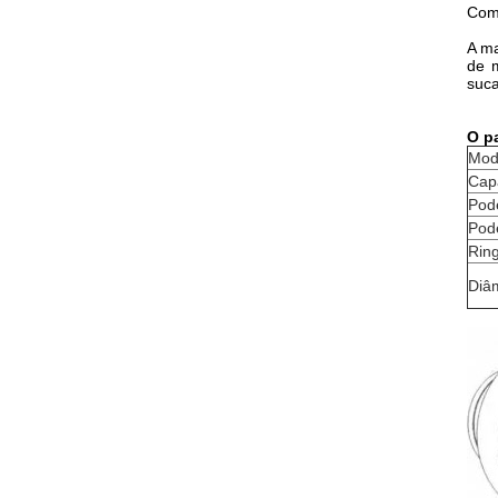
Com
A ma
de m
suca
O pa
Mod
Capa
Pode
Pode
Ring
Diâm