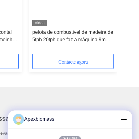
Vídeo
zontal
pelota de combustível de madeira de
 moinho
5tph 20tph que faz a máquina 9mm o
moinho de madeira elétrico da
pelota
Contacte agora
ssa Newsletter
Apexbiomass
reva-se no nosso boletim informativo para obter