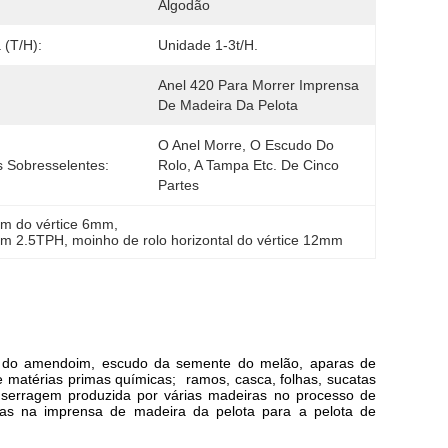
Algodão
 (t/h):
Unidade 1-3t/h.
Anel 420 Para Morrer Imprensa 
De Madeira Da Pelota
O Anel Morre, O Escudo Do 
 Sobresselentes:
Rolo, A Tampa Etc. De Cinco 
Partes
em do vértice 6mm
, 
gem 2.5TPH
, 
moinho de rolo horizontal do vértice 12mm
o do amendoim, escudo da semente do melão, aparas de
 matérias primas químicas; ramos, casca, folhas, sucatas
a serragem produzida por várias madeiras no processo de
das na imprensa de madeira da pelota para a pelota de