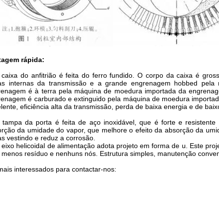
tagem rápida:
 caixa do anfitrião é feita do ferro fundido. O corpo da caixa é g
as internas da transmissão e a grande engrenagem hobbed pela
enagem é à terra pela máquina de moedura importada da engrenagem
renagem é carburado e extinguido pela máquina de moedura importa
lente, eficiência alta da transmissão, perda de baixa energia e de baixo
 tampa da porta é feita de aço inoxidável, que é forte e resistente
rção da umidade do vapor, que melhore o efeito da absorção da umi
s vestindo e reduz a corrosão.
 eixo helicoidal de alimentação adota projeto em forma de u. Este pro
menos resíduo e nenhuns nós. Estrutura simples, manutenção conven
mais interessados para contactar-nos: