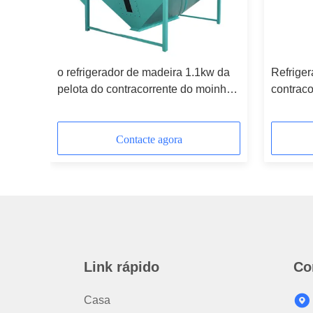
sa da
o refrigerador de madeira 1.1kw da
Refriger
nho
pelota do contracorrente do moinho
contraco
 motor
da pelota de 15t/H 6m3 granula a
SS para 
máquina refrigerando
aliment
Contacte agora
Link rápido
Co
Casa