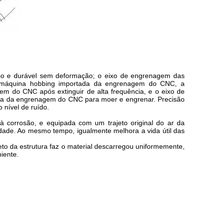
rosso e durável sem deformação; o eixo de engrenagem das
 máquina hobbing importada da engrenagem do CNC, a
 do CNC após extinguir de alta frequência, e o eixo de
da da engrenagem do CNC para moer e engrenar. Precisão
 nível de ruído.
 à corrosão, e equipada com um trajeto original do ar da
dade. Ao mesmo tempo, igualmente melhora a vida útil das
jeto da estrutura faz o material descarregou uniformemente,
iente.