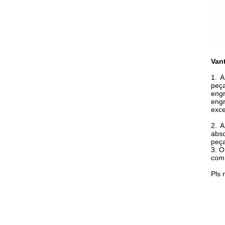
Van
1.
A
peç
engr
eng
exce
2.
A
abso
peça
3. O
com 
Pls 