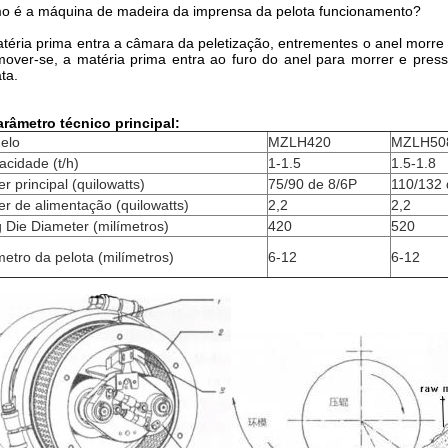
o é a máquina de madeira da imprensa da pelota funcionamento?
téria prima entra a câmara da peletização, entrementes o anel morre 
over-se, a matéria prima entra ao furo do anel para morrer e press
ta.
râmetro técnico principal:
elo
MZLH420
MZLH50
cidade (t/h)
1-1.5
1.5-1.8
r principal (quilowatts)
75/90 de 8/6P
110/132 
r de alimentação (quilowatts)
2,2
2,2
 Die Diameter (milímetros)
420
520
etro da pelota (milímetros)
6-12
6-12