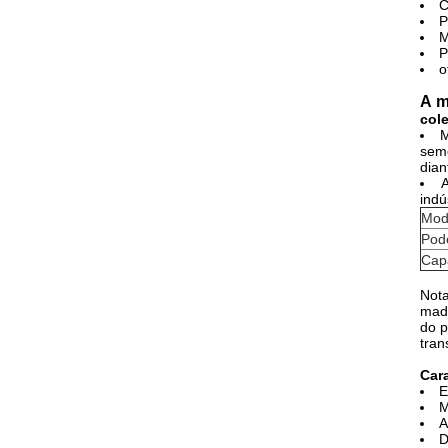
C
P
M
P
o
A m
cole
M
seme
dian
A
indú
Mod
Pode
Capa
Nota
made
do p
tran
Cara
E
M
A
D