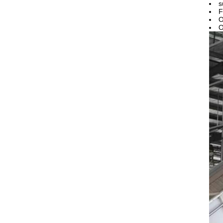
s
F
O
O