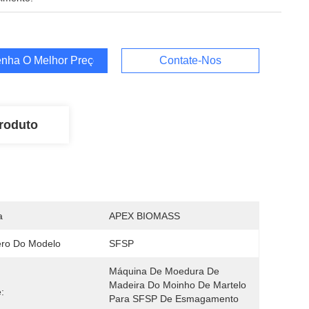
nha O Melhor Preço
Contate-Nos
roduto
a
APEX BIOMASS
ro Do Modelo
SFSP
Máquina De Moedura De 
Madeira Do Moinho De Martelo 
:
Para SFSP De Esmagamento 