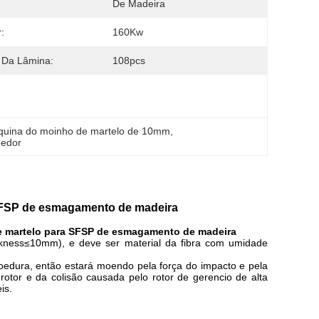
De Madeira
:
160Kw
 Da Lâmina:
108pcs
uina do moinho de martelo de 10mm
, 
oedor
SFSP de esmagamento de madeira
 martelo para SFSP de esmagamento de madeira
ickness≤10mm), e deve ser material da fibra com umidade
oedura, então estará moendo pela força do impacto e pela
rotor e da colisão causada pelo rotor de gerencio de alta
is.