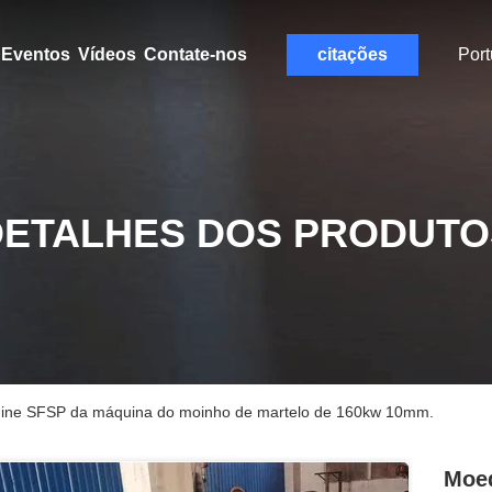
Eventos
Vídeos
Contate-nos
citações
Por
DETALHES DOS PRODUTO
ine SFSP da máquina do moinho de martelo de 160kw 10mm.
Moed