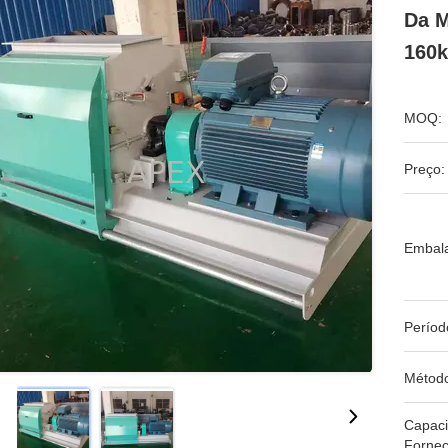
Da M
160
MOQ:
Preço:
Embal
Períod
Métod
Capac
Fornec