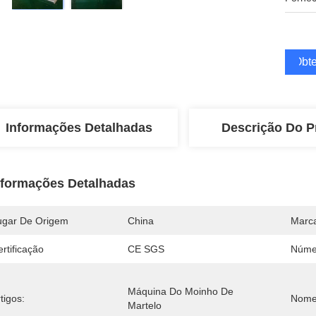
Obte
Informações Detalhadas
Descrição Do P
nformações Detalhadas
ugar De Origem
China
Marc
rtificação
CE SGS
Núme
Máquina Do Moinho De 
tigos:
Nome
Martelo