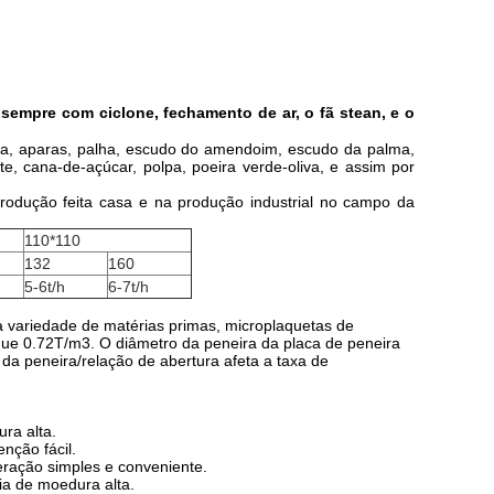
sempre com ciclone, fechamento de ar, o fã stean, e o
eira, aparas, palha, escudo do amendoim, escudo da palma,
, cana-de-açúcar, polpa, poeira verde-oliva, e assim por
rodução feita casa e na produção industrial no campo da
110*110
132
160
5-6t/h
6-7t/h
a variedade de matérias primas, microplaquetas de
ue 0.72T/m3. O diâmetro da peneira da placa de peneira
da peneira/relação de abertura afeta a taxa de
ra alta.
nção fácil.
peração simples e conveniente.
ia de moedura alta.