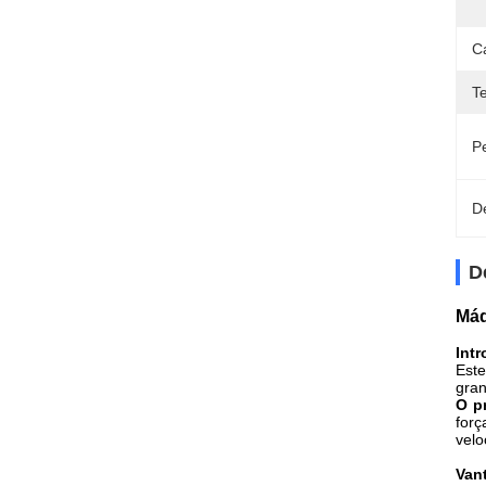
C
T
P
D
D
Máq
Intr
Este
gran
O pr
forç
velo
Van