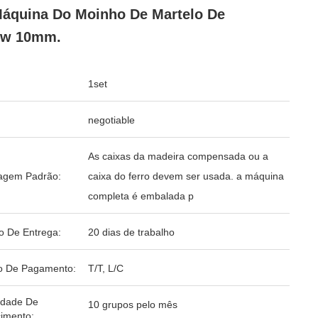
áquina Do Moinho De Martelo De
kw 10mm.
1set
negotiable
As caixas da madeira compensada ou a
agem Padrão:
caixa do ferro devem ser usada. a máquina
completa é embalada p
o De Entrega:
20 dias de trabalho
o De Pagamento:
T/T, L/C
idade De
10 grupos pelo mês
imento: