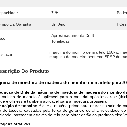
apacidade:
7t/H
Poder
empo Da Garantia:
Um Ano
PCes
Aproximadamente De 3 
eso:
Toneladas
máquina do moinho de martelo 160kw
, 
máq
estacar:
máquina de madeira pequena SFSP do m
escrição Do Produto
uina de moedura de madeira do moinho de martelo para 
odução de Brife
da máquina de moedura de madeira do moinho de
 moinho de martelo é aplicável para o material após lascar-se (th
de e oiliness e também aplicável para a moedura grosseira.
incípio de trabalho
é que a matéria prima para entrar na sala de m
a de tesoura causadas pela força de gerencio de alta velocidade do 
cidade, passagem através da tela para obter então os produtos elegíve
tagens atrativas