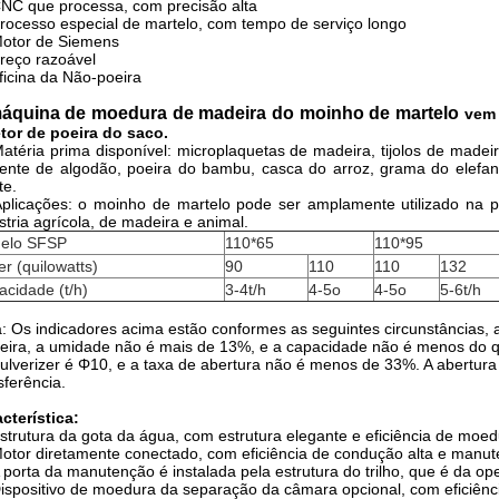
NC que processa, com precisão alta
rocesso especial de martelo, com tempo de serviço longo
otor de Siemens
reço razoável
ficina da Não-poeira
áquina de moedura de madeira do moinho de martelo
vem 
tor de poeira do saco.
atéria prima disponível: microplaquetas de madeira, tijolos de mad
nte de algodão, poeira do bambu, casca do arroz, grama do elefante
te.
plicações: o moinho de martelo pode ser amplamente utilizado na p
stria agrícola, de madeira e animal.
elo SFSP
110*65
110*95
r (quilowatts)
90
110
110
132
cidade (t/h)
3-4t/h
4-5o
4-5o
5-6t/h
: Os indicadores acima estão conformes as seguintes circunstâncias, 
ira, a umidade não é mais de 13%, e a capacidade não é menos do q
ulverizer é Φ10, e a taxa de abertura não é menos de 33%. A abertura 
sferência.
cterística:
strutura da gota da água, com estrutura elegante e eficiência de moedu
otor diretamente conectado, com eficiência de condução alta e manute
 porta da manutenção é instalada pela estrutura do trilho, que é da o
ispositivo de moedura da separação da câmara opcional, com eficiênc