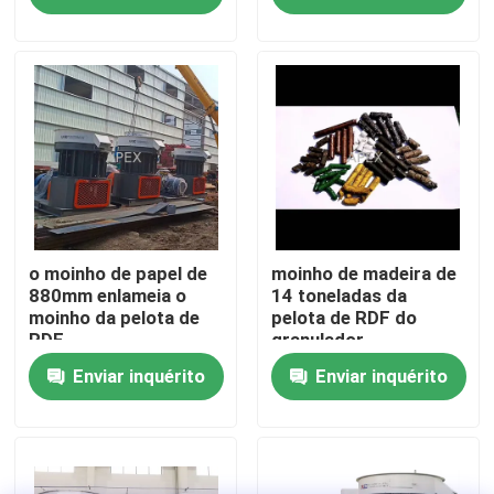
rolo.
Quem Somos
Fábrica
Controle de Qualidade
Fale Conosco
o moinho de papel de
moinho de madeira de
880mm enlameia o
14 toneladas da
moinho da pelota de
pelota de RDF do
RDF
granulador
notícias
Enviar inquérito
Enviar inquérito
Todos os casos
Pedir um orçamento