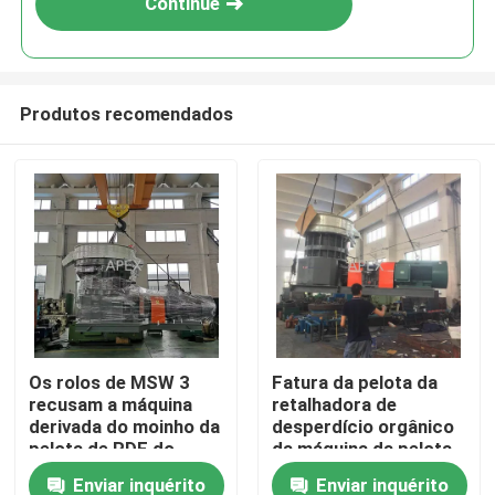
Continue
Produtos recomendados
Casa
Os rolos de MSW 3
Fatura da pelota da
recusam a máquina
retalhadora de
Produtos
derivada do moinho da
desperdício orgânico
pelota de RDF do
da máquina da pelota
combustível biológico
de 4000MM SRF RDF
Enviar inquérito
Enviar inquérito
Vídeos
nenhum rolamento de