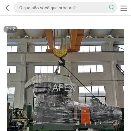
2
/
2